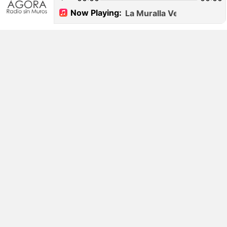
programas de desarrollo personal y profesional, educación y cultura,
con música que acompaña y conecta. Cada espacio está diseñado
para que aprendas, reflexiones y te impulses hacia tu mejor versión.
ULTIMOS EPISODIOS