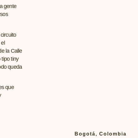
la gente
rsos
circuito
 el
e la Calle
tipo tiny
todo queda
tes que
y
Bogotá, Colombia